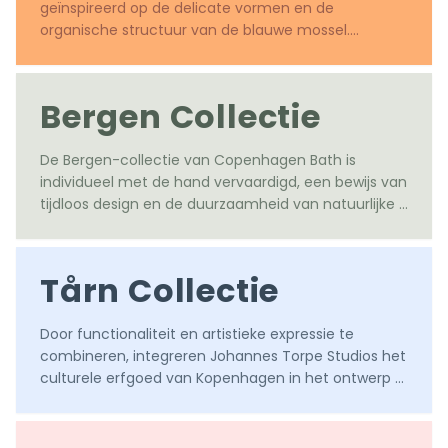
geïnspireerd op de delicate vormen en de 
organische structuur van de blauwe mossel.

Ontworpen door Mikal Harrsen
Bergen Collectie
De Bergen-collectie van Copenhagen Bath is 
individueel met de hand vervaardigd, een bewijs van 
tijdloos design en de duurzaamheid van natuurlijke 
materialen, zorgvuldig gemaakt van het beste 
Europese eikenhout.
Tårn Collectie
Door functionaliteit en artistieke expressie te 
combineren, integreren Johannes Torpe Studios het 
culturele erfgoed van Kopenhagen in het ontwerp 
van hedendaagse badkamers. Verhoog uw ruimte 
met Deense designexcellentie.

Ontworpen door Johannes Torpe Studios