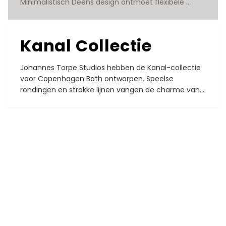
Minimalistisch Deens design ontmoet flexibele 
functionaliteit.

Ontworpen door YUNO DESIGN
Kanal Collectie
Johannes Torpe Studios hebben de Kanal-collectie 
voor Copenhagen Bath ontworpen. Speelse 
rondingen en strakke lijnen vangen de charme van 
de kanalen van Kopenhagen.

Ontworpen door Johannes Torpe Studios