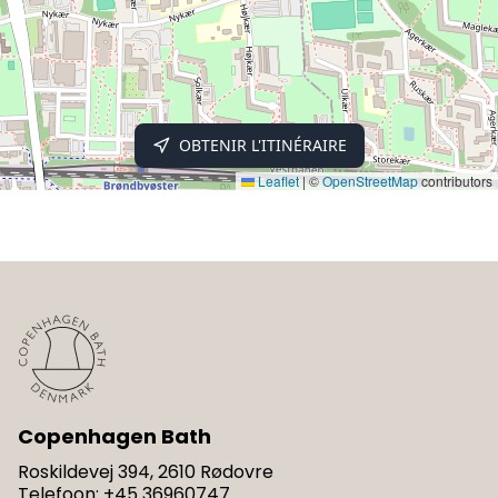
OBTENIR L'ITINÉRAIRE
Leaflet
|
©
OpenStreetMap
contributors
Copenhagen Bath
Roskildevej 394, 2610 Rødovre
Telefoon
:
+45 36960747