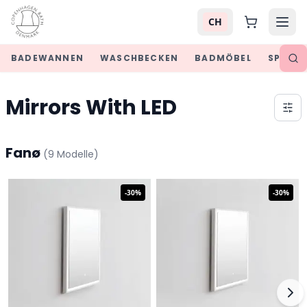
CH
BADEWANNEN
WASCHBECKEN
BADMÖBEL
SPIEGE
Mirrors With LED
Fanø
(
9
Modelle
)
-
30
%
-
30
%