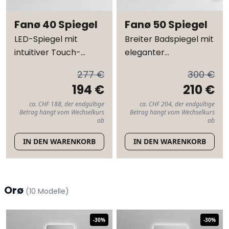
Fanø 40 Spiegel
Fanø 50 Spiegel
LED-Spiegel mit
Breiter Badspiegel mit
intuitiver Touch-
eleganter
Bedienung
Linienführung
277 €
300 €
194 €
210 €
ca. CHF 188, der endgültige
ca. CHF 204, der endgültige
Betrag hängt vom Wechselkurs
Betrag hängt vom Wechselkurs
ab
ab
IN DEN WARENKORB
IN DEN WARENKORB
Orø
(
10
Modelle
)
-
30
%
-
30
%