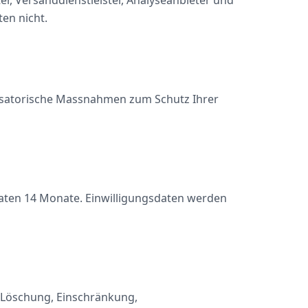
er, Versanddienstleister, Analyseanbieter und
en nicht.
isatorische Massnahmen zum Schutz Ihrer
daten 14 Monate. Einwilligungsdaten werden
, Löschung, Einschränkung,