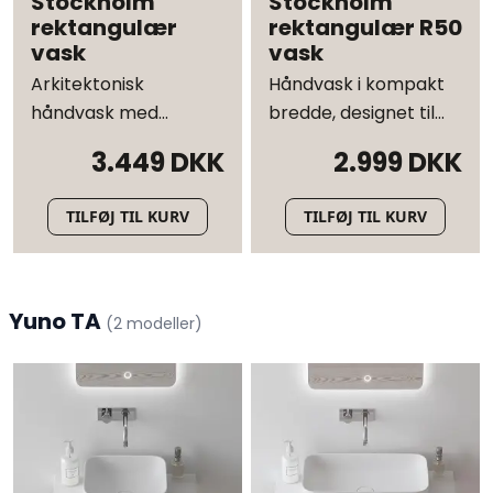
Stockholm
Stockholm
rektangulær
rektangulær R50
vask
vask
Arkitektonisk
Håndvask i kompakt
håndvask med
bredde, designet til
generøse
moderne og klassiske
3.449 DKK
2.999 DKK
proportioner
rum
TILFØJ TIL KURV
TILFØJ TIL KURV
Yuno TA
(
2
modeller
)