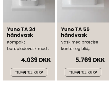
Yuno TA 34
Yuno TA 55
håndvask
håndvask
Kompakt
Vask med præcise
bordpladevask med
kanter og blid,
elegante
ergonomisk indre
4.039 DKK
5.769 DKK
proportioner
TILFØJ TIL KURV
TILFØJ TIL KURV