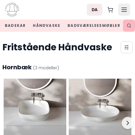
DA
BADEKAR
HÅNDVASKE
BADEVÆRELSESMØBLER
SPE
Fritstående Håndvaske
Hornbæk
(
3
modeller
)