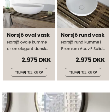
Norsjö oval vask
Norsjö rund vask
Norsjö ovale kumme
Norsjö rund kumme i
er en elegant dansk
Premium Acovi® Solid
kumme. Designet til
Surface
2.975 DKK
2.975 DKK
væg- eller
fritstående
TILFØJ TIL KURV
TILFØJ TIL KURV
montering.