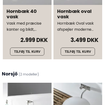
Hornbæk 40
Hornbæk oval
vask
vask
Vask med præcise
Hornbæk Oval vask
kanter og blidt,
afspejler moderne
ergonomisk interiør
dansk design
2.999 DKK
3.499 DKK
TILFØJ TIL KURV
TILFØJ TIL KURV
Norsjö
(
2
modeller
)