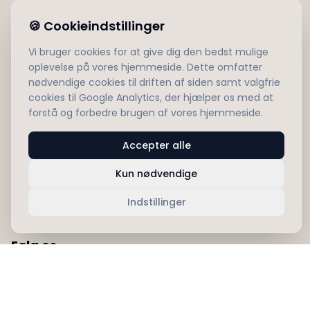
Shop
🍪
Cookieindstillinger
Projekter
Forhandlere
Vi bruger cookies for at give dig den bedst mulige
oplevelse på vores hjemmeside. Dette omfatter
Kontakt
nødvendige cookies til driften af siden samt valgfrie
cookies til Google Analytics, der hjælper os med at
forstå og forbedre brugen af vores hjemmeside.
Information
Om os
Accepter alle
Privatlivspolitik
Kun nødvendige
Servicevilkår
Forsendelse
Indstillinger
Følg os