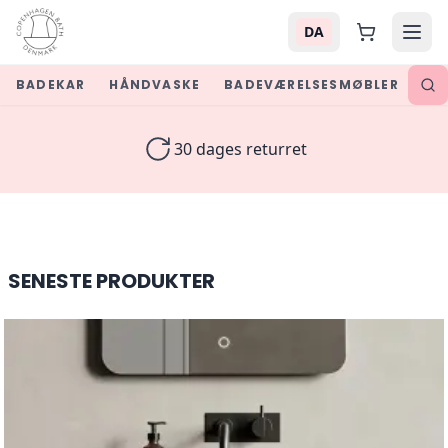
DA
BADEKAR
HÅNDVASKE
BADEVÆRELSESMØBLER
SPE
Luxury Bathroom Furniture &
30 dages returret
SENESTE PRODUKTER