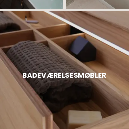
BADEVÆRELSESMØBLER