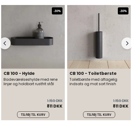
-
30
%
-
30
%
CB 100 - Hylde
CB 100 - Toiletbørste
Badeværelseshylde med rene
Toiletbørste med aftagelig
linjer og holdbart rustfrit stål
indsats og mat sort finish
1.159 DKK
1.159 DKK
811 DKK
811 DKK
TILFØJ TIL KURV
TILFØJ TIL KURV