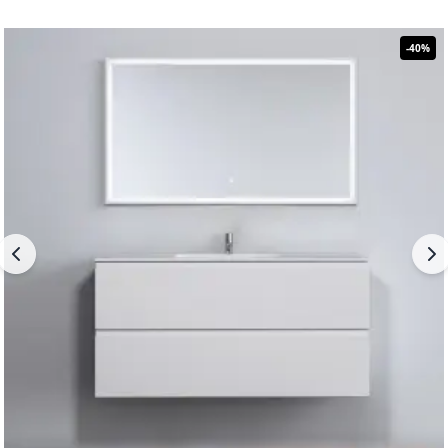
-
40
%