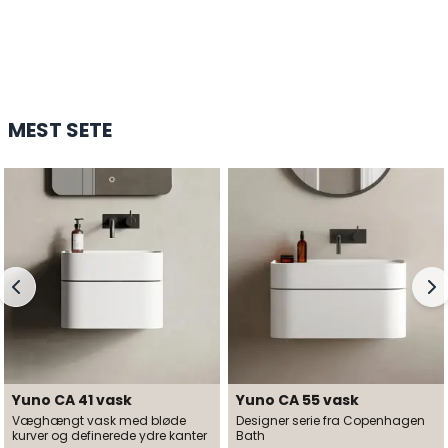
ROSENBORG BADEKAR
24.299 DKK
HANDL HER
MEST SETE
Yuno CA 41 vask
Yuno CA 55 vask
Væghængt vask med bløde
Designer serie fra Copenhagen
kurver og definerede ydre kanter
Bath