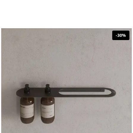
-
30
%