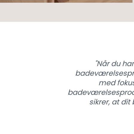
YUNO TA 34
"
Når du ha
HANDL HER
badeværelsespro
med fokus
badeværelsesprodukt
sikrer, at d