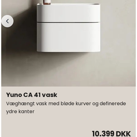
Yuno CA 41 vask
Væghængt vask med bløde kurver og definerede
ydre kanter
10.399 DKK