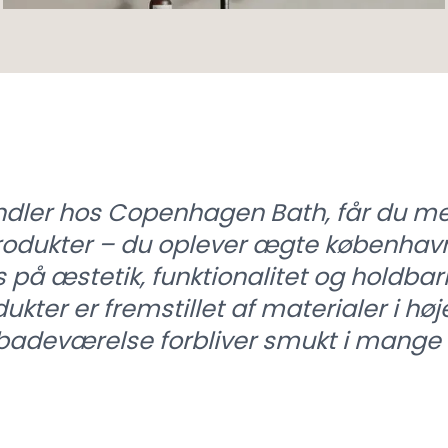
ndler hos Copenhagen Bath, får du me
dukter – du oplever ægte københavn
 på æstetik, funktionalitet og holdbar
er er fremstillet af materialer i højes
it badeværelse forbliver smukt i mange