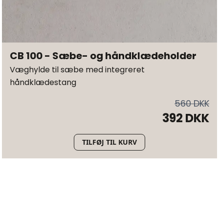
CB 100 - Sæbe- og håndklædeholder
Væghylde til sæbe med integreret
håndklædestang
560 DKK
392 DKK
TILFØJ TIL KURV