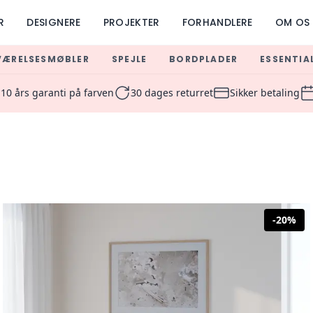
R
DESIGNERE
PROJEKTER
FORHANDLERE
OM OS
VÆRELSESMØBLER
SPEJLE
BORDPLADER
ESSENTIA
 Design Solutions | Copenha
10 års garanti på farven
30 dages returret
Sikker betaling
-
20
%