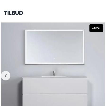
TILBUD
-
40
%