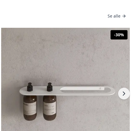
Se alle
-
30
%