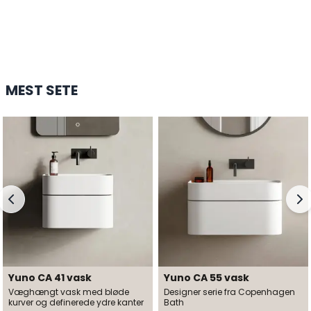
ROSENBORG BADEKAR
24.299 DKK
HANDL HER
MEST SETE
Yuno CA 41 vask
Yuno CA 55 vask
Væghængt vask med bløde
Designer serie fra Copenhagen
kurver og definerede ydre kanter
Bath