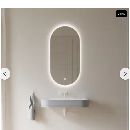
-
30
%