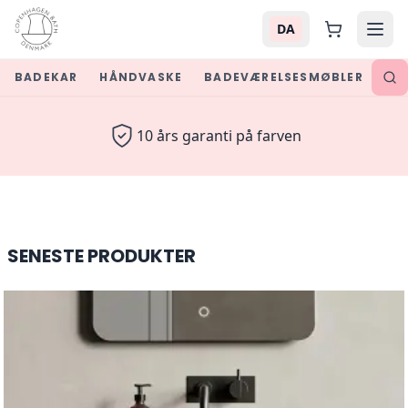
DA
BADEKAR
HÅNDVASKE
BADEVÆRELSESMØBLER
SPE
Luxury Bathroom Furniture &
30 dages returret
SENESTE PRODUKTER