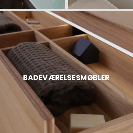
BADEVÆRELSESMØBLER