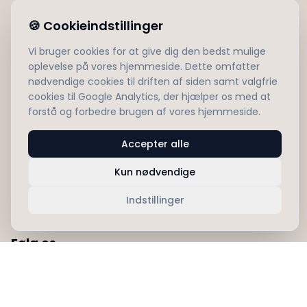
Shop
🍪
Cookieindstillinger
Projekter
Forhandlere
Vi bruger cookies for at give dig den bedst mulige
oplevelse på vores hjemmeside. Dette omfatter
Kontakt
nødvendige cookies til driften af siden samt valgfrie
cookies til Google Analytics, der hjælper os med at
forstå og forbedre brugen af vores hjemmeside.
Information
Om os
Accepter alle
Privatlivspolitik
Kun nødvendige
Servicevilkår
Forsendelse
Indstillinger
Følg os