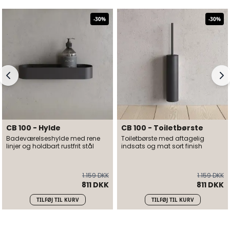
-
30
%
-
30
%
CB 100 - Hylde
CB 100 - Toiletbørste
Badeværelseshylde med rene
Toiletbørste med aftagelig
linjer og holdbart rustfrit stål
indsats og mat sort finish
1.159 DKK
1.159 DKK
811 DKK
811 DKK
TILFØJ TIL KURV
TILFØJ TIL KURV