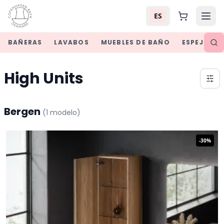
ES
BAÑERAS
LAVABOS
MUEBLES DE BAÑO
ESPEJOS
High Units
Bergen
(
1
modelo
)
-
30
%