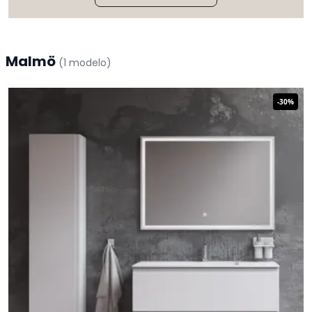
Malmö
(
1
modelo
)
-
30
%