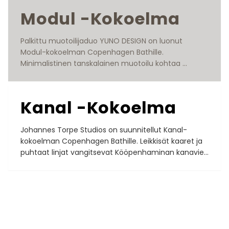
Modul -Kokoelma
Palkittu muotoilijaduo YUNO DESIGN on luonut 
Modul-kokoelman Copenhagen Bathille. 
Minimalistinen tanskalainen muotoilu kohtaa 
joustavan toimivuuden.

Suunnittelija: YUNO DESIGN
Kanal -Kokoelma
Johannes Torpe Studios on suunnitellut Kanal-
kokoelman Copenhagen Bathille. Leikkisät kaaret ja 
puhtaat linjat vangitsevat Kööpenhaminan kanavien 
viehätyksen.

Suunnittelija: Johannes Torpe Studios