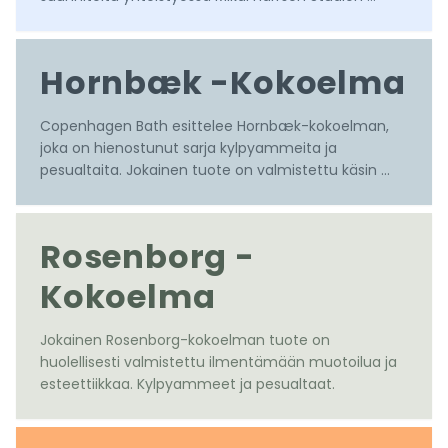
kanssa.

Suunnittelija: Mikal Harrsen
Hornbæk -Kokoelma
Copenhagen Bath esittelee Hornbæk-kokoelman, 
joka on hienostunut sarja kylpyammeita ja 
pesualtaita. Jokainen tuote on valmistettu käsin 
korkealaatuisesta Acovi® Solid Surface -
materiaalista.
Rosenborg -
Kokoelma
Jokainen Rosenborg-kokoelman tuote on 
huolellisesti valmistettu ilmentämään muotoilua ja 
esteettiikkaa. Kylpyammeet ja pesualtaat.