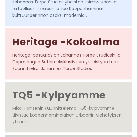
Johannes Torpe Studios yhdistää toimivuuden ja 
taiteellisen ilmaisun ja tuo Kööpenhaminan 
kulttuuriperinnön osaksi modernia 
kylpyhuonesuunnittelua. Kohota tilasi tasoa 
tanskalaisella huippumuotoilulla.

Suunnittelija: Johannes Torpe Studios
Heritage -Kokoelma
Heritage-pesuallas on Johannes Torpe Studiosin ja 
Copenhagen Bathin eksklusiivisen yhteistyön tulos.

Suunnittelija: Johannes Torpe Studios
TQ5 -Kylpyamme
Mikal Harrsenin suunnittelema TQ5-kylpyamme 
tiivistää kööpenhaminalaisen urbaanin viehätyksen 
ytimen.

Suunnittelija: Mikal Harrsen
