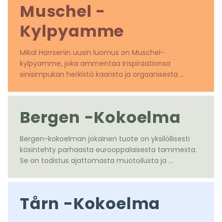
Muschel -
Kylpyamme
Mikal Harrsenin uusin luomus on Muschel-
kylpyamme, joka ammentaa inspiraationsa 
sinisimpukan herkistä kaarista ja orgaanisesta 
muodosta.

Suunnittelija: Mikal Harrsen
Bergen -Kokoelma
Bergen-kokoelman jokainen tuote on yksilöllisesti 
käsintehty parhaasta eurooppalaisesta tammesta. 
Se on todistus ajattomasta muotoilusta ja 
luonnonmateriaalien kestävyydestä.
Tårn -Kokoelma