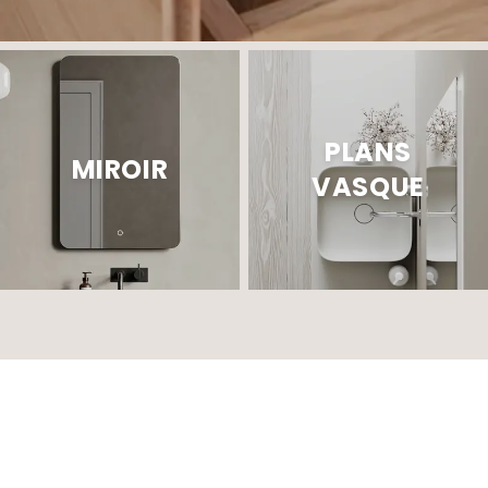
PLANS
MIROIR
VASQUE
YUNO CA