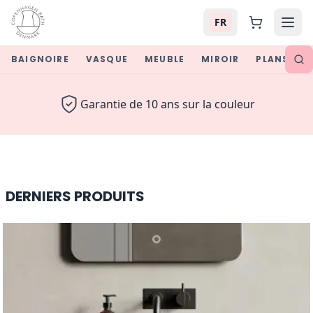
FR
BAIGNOIRE
VASQUE
MEUBLE
MIROIR
PLANS VA
Luxury Bathroom Furniture &
Retour sous 30 jours
DERNIERS PRODUITS