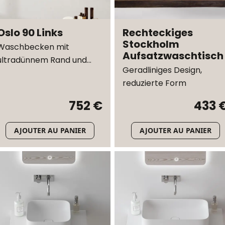
Oslo 90 Links
Rechteckiges
Stockholm
Waschbecken mit
Aufsatzwaschtisch
ultradünnem Rand und
Geradliniges Design,
integriertem
reduzierte Form
Abdeckungsdeckel
752 €
433 
AJOUTER AU PANIER
AJOUTER AU PANIER