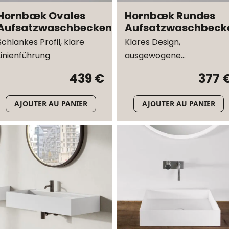
Hornbæk Ovales
Hornbæk Rundes
Aufsatzwaschbecken
Aufsatzwaschbeck
Schlankes Profil, klare
Klares Design,
Linienführung
ausgewogene
Proportionen
439 €
377 
AJOUTER AU PANIER
AJOUTER AU PANIER