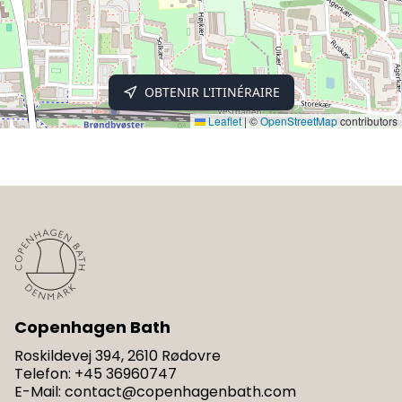
OBTENIR L'ITINÉRAIRE
Leaflet
|
©
OpenStreetMap
contributors
Copenhagen Bath
Roskildevej 394, 2610 Rødovre
Telefon
:
+45 36960747
E-Mail
:
contact@copenhagenbath.com