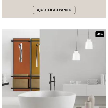
AJOUTER AU PANIER
-
19
%