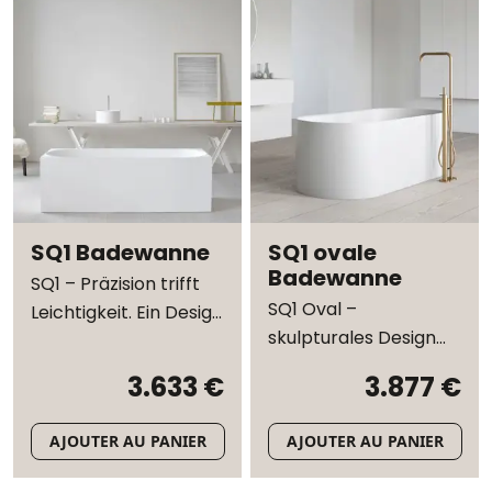
SQ1 Badewanne
SQ1 ovale
Badewanne
SQ1 – Präzision trifft
SQ1 Oval –
Leichtigkeit. Ein Design
skulpturales Design
von Mikal Harrsen
und ergonomischer
3.633 €
3.877 €
Komfort von Mikal
Harrsen
AJOUTER AU PANIER
AJOUTER AU PANIER