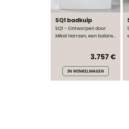
SQ1 badkuip
SQ1 - Ontworpen door
Mikal Harrsen, een balans
van precisie en eenvoud
3.757 €
IN WINKELWAGEN