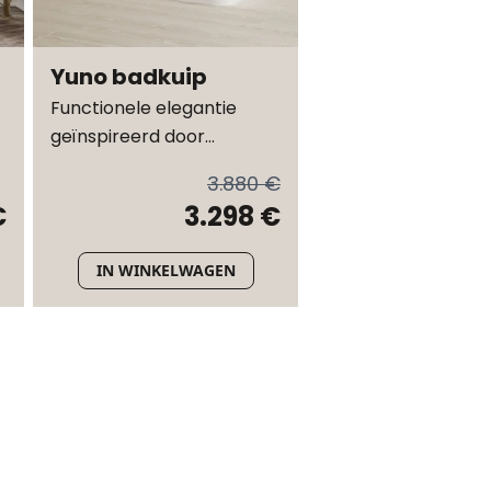
Yuno badkuip
Functionele elegantie
geïnspireerd door
Kopenhagen - Ontworpen
3.880 €
door YUNO DESIGN
€
3.298 €
IN WINKELWAGEN