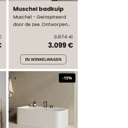
Muschel badkuip
Muschel - Geïnspireerd
door de zee. Ontworpen
l
door Mikal Harrsen
€
3.874 €
€
3.099 €
IN WINKELWAGEN
-
15
%