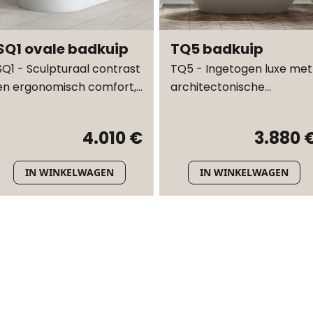
SQ1 ovale badkuip
TQ5 badkuip
SQ1 - Sculpturaal contrast
TQ5 - Ingetogen luxe met
en ergonomisch comfort,
architectonische
ontworpen door Mikal
helderheid, ontworpen
Harrsen
door Mikal Harrsen
4.010 €
3.880 
IN WINKELWAGEN
IN WINKELWAGEN