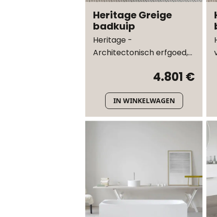
Heritage Greige
badkuip
Heritage -
Architectonisch erfgoed,
ontworpen voor
4.801 €
onderdompeling
IN WINKELWAGEN