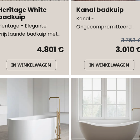
Heritage White
Kanal badkuip
badkuip
Kanal -
Heritage - Elegante
Ongecompromitteerd
vrijstaande badkuip met
design, verfijnd in elk detai
3.763 
sculpturale lijnen en
- Door Johannes Torpe
4.801 €
3.010 
tijdloze vakmanschap
Studios
IN WINKELWAGEN
IN WINKELWAGEN