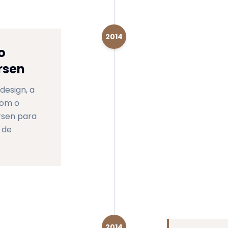
2014
o
rsen
design, a
com o
rsen para
 de
2014