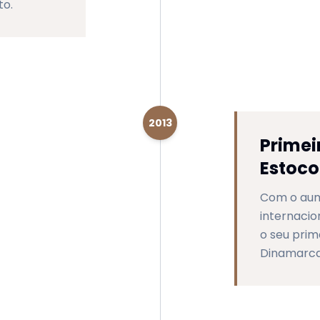
to.
2013
Prime
Estoco
Com o aum
internacio
o seu prim
Dinamarca,