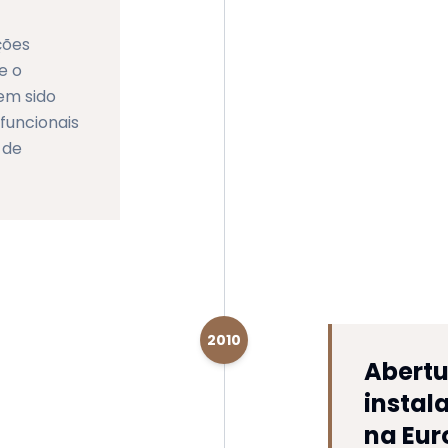
ções
e o
tem sido
 funcionais
 de
2010
Abertu
instal
na Eur