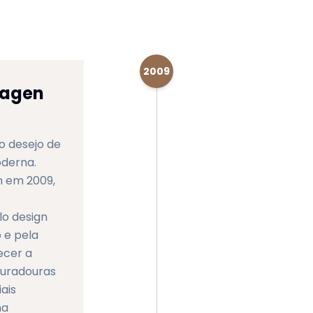
2009
hagen
 desejo de
derna.
 em 2009,
lo design
 e pela
ecer a
duradouras
ais
na