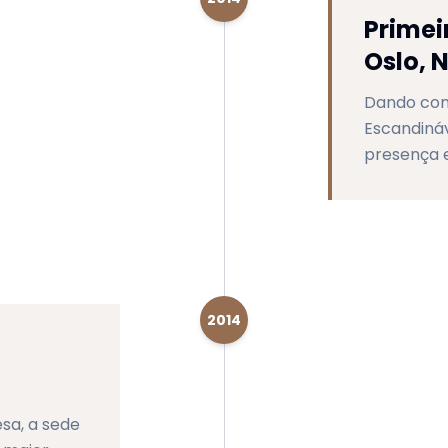
Prime
Oslo, 
Dando con
Escandiná
presença 
2014
sa, a sede