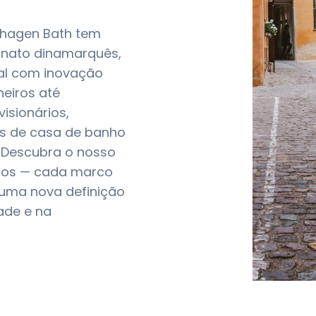
hagen Bath tem 
anato dinamarquês, 
l com inovação 
eiros até 
sionários, 
s de casa de banho 
 Descubra o nosso 
mos — cada marco 
uma nova definição 
ade e na 