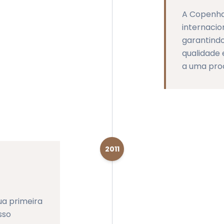
A Copenha
internacio
garantind
qualidade
a uma pro
2011
a primeira
sso