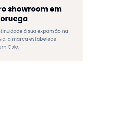
iro showroom em
Noruega
tinuidade à sua expansão na
via, a marca estabelece
em Oslo.