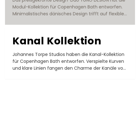
Das preisgekrönte Design-Duo YUNO DESIGN hat die 
Modul-Kollektion für Copenhagen Bath entworfen. 
Minimalistisches dänisches Design trifft auf flexible 
Funktionalität.

Entworfen von YUNO DESIGN
Kanal Kollektion
Johannes Torpe Studios haben die Kanal-Kollektion 
für Copenhagen Bath entworfen. Verspielte Kurven 
und klare Linien fangen den Charme der Kanäle von 
Kopenhagen ein.

Entworfen von Johannes Torpe Studios