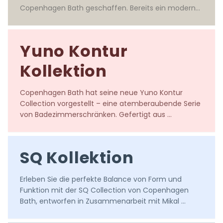
Copenhagen Bath geschaffen. Bereits ein moderner 
Klassiker.

Entworfen von YUNO DESIGN
Yuno Kontur
Kollektion
Copenhagen Bath hat seine neue Yuno Kontur 
Collection vorgestellt – eine atemberaubende Serie 
von Badezimmerschränken. Gefertigt aus 
massivem europäischem Eichenholz.

Designed by YUNO DESIGN
SQ Kollektion
Erleben Sie die perfekte Balance von Form und 
Funktion mit der SQ Collection von Copenhagen 
Bath, entworfen in Zusammenarbeit mit Mikal 
Harrsen Studio.
