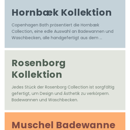
Entworfen von Mikal Harrsen
Hornbæk Kollektion
Copenhagen Bath präsentiert die Hornbæk 
Collection, eine edle Auswahl an Badewannen und 
Waschbecken, alle handgefertigt aus dem 
hochwertigen Acovi® Solid Surface Material. 
Rosenborg
Kollektion
Jedes Stück der Rosenborg Collection ist sorgfältig 
gefertigt, um Design und Ästhetik zu verkörpern. 
Badewannen und Waschbecken.
Muschel Badewanne