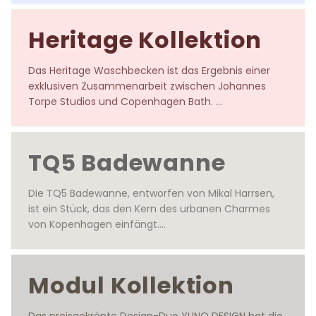
Exzellenz.

Heritage Kollektion
Entworfen von Johannes Torpe Studios
Das Heritage Waschbecken ist das Ergebnis einer 
exklusiven Zusammenarbeit zwischen Johannes 
Torpe Studios und Copenhagen Bath. 

Entworfen von Johannes Torpe Studios
TQ5 Badewanne
Die TQ5 Badewanne, entworfen von Mikal Harrsen, 
ist ein Stück, das den Kern des urbanen Charmes 
von Kopenhagen einfängt.

Entworfen von Mikal Harrsen
Modul Kollektion