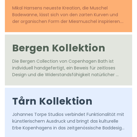
Mikal Harrsens neueste Kreation, die Muschel 
Badewanne, lässt sich von den zarten Kurven und 
der organischen Form der Miesmuschel inspirieren.

Entworfen von Mikal Harrsen
Bergen Kollektion
Die Bergen Collection von Copenhagen Bath ist 
individuell handgefertigt, ein Beweis für zeitloses 
Design und die Widerstandsfähigkeit natürlicher 
Materialien, sorgfältig handgefertigt aus dem 
feinsten europäischen Eichenholz.
Tårn Kollektion
Johannes Torpe Studios verbindet Funktionalität mit 
künstlerischem Ausdruck und bringt das kulturelle 
Erbe Kopenhagens in das zeitgenössische Baddesign 
ein. Erhöhen Sie Ihren Raum mit dänischer Design-